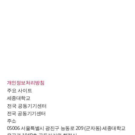
찾아오시는 길
서울특별시 광진구 능동로 209
율곡관 104B호 공동기기원행정실
개인정보처리방침
주요 사이트
세종대학교
전국 공동기기센터
전국 공동기기센터
세종대학교 공동기기원
주소
05006 서울특별시 광진구 능동로 209 (군자동) 세종대학교