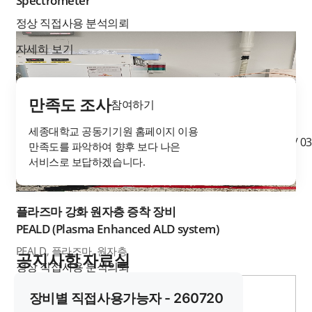
Spectrometer
화면 하단 일괄청구 가능
정상
직접사용
분석의뢰
-미납건이 여러건일 경우 200개까지 묶어서 청구 가능.
자세히 보기
5. 종사업자번호 입력 시 안내사항
-종사업자번호는 세금계산서 발급시 필수사항이
만족도 조사
아니며, 없으면 사업자번호를 동일하게 입력.
참여하기
-종사업자번호를 표기하여 세금계산서를 발급 원하실
세종대학교 공동기기원 홈페이지 이용
경우 입력 후 공동기기원으로 연락 주시기 바랍니다.
01
/
03
만족도를 파악하여 향후 보다 나은
서비스로 보답하겠습니다.
플라즈마 강화 원자층 증착 장비
PEALD (Plasma Enhanced ALD system)
PEALD, 플라즈마, 원자층
공지사항
자료실
정상
직접사용
분석의뢰
더보기
장비별 직접사용가능자 - 260720