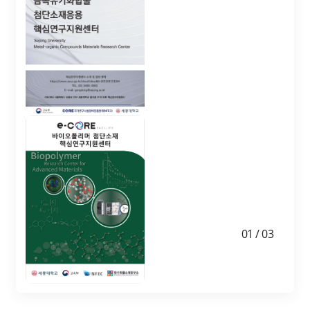
공정소재입니다. "
핵심연구지원센터"
• 서울권 대학 최초의
세종대학교
소재분야
탄수화물소재연구소는
핵심연구지원센터
국내 유일의 탄수화물기반
• 총 50대의 첨단 분석
바이오 소재
장비로 구성
전문연구기관이며,
• 장비 전담 전문운영인력
2023년도에 교육부 지정
확보
바이오폴리머 첨단소재
• 설계/합성부터 응용까지
핵심연구지원센터로
전 주기적 분석 서비스 제공
새롭게 선정되었습니다.
• 산업체 분석지원, 산학연
바이오폴리머 첨단소재
공동연구 및 국제 공동연구
핵심연구지원센터는
추진
바이오제조 관련 분석.공정
01
/
03
첨단 시설장비와 실험연구
*자세한 사항은 첨부파일을
및 분석기술을 제공하여
확인하여 주시기 바랍니다.
첨단 바이오 신규 소재 발굴
및 과학기술적 혁신을
이루어냄으로써,