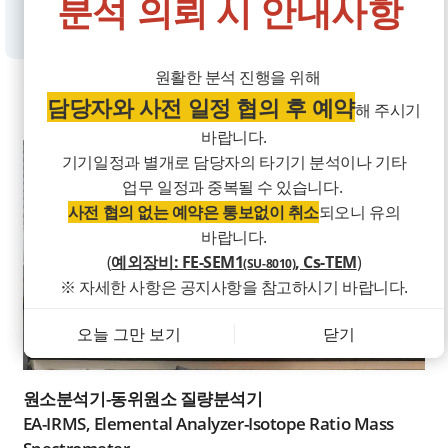
분석 의뢰 시 안내사항
입금 시 유의사항(오입금 주의)♦
안내
담당자 확인
예약하기
예약현황
ZEUS 예약하기
1. 입금시 계좌번호 확인!!(오입금 방지)
신규기기
원활한 분석 진행을 위해
-청구서 상단의 입금계좌번호 확인 후 해당되는
담당자와 사전 일정 협의 후
예약
더보기
방학기간(2026.06.23-2026.08.21) 내 단축근무가
해 주시기
계좌번호로 입금(마이페이지-청구서 등 서류발급)
정상
직접사용
분석의뢰
시행되어
바랍니다.
-오입금 시 예외없이 반환처리 예정
운영시간 및 의뢰분석시간이 변경됩니다.
기기일정과 별개로 담당자의 타기기 분석이나 기타
- 운영시간 : 오전 9시~ 오후 4시
업무 일정과 중복될 수 있습니다.
2. 입금시 적요에
기관+입금자명(회원명)
입력
사전 협의 없는 예약은 통보없이 취소
되오니 유의
30분
요청!
바랍니다.
예)세종대산단 홍길동
- 의뢰분석시간 : 오전 10시 ~ 오후
(
예외장비: FE-SEM1
, Cs-TEM
)
(SU-8010)
(같은 금액의 입금자가 많아 확인이 어려우므로
※ 자세한 사항은 공지사항을 참고하시기 바랍니다.
4시
회원명을 기입하여 주시기 바랍니다.)
공지사항 바로가기
오늘 그만 보기
오늘 그만 보기
오늘 그만 보기
닫기
닫기
닫기
(12시-13시는 점심시간입니다.)
3. 계산서 정보 정확히 입력(세금계산서 수신
이메일 주소 주의)
위의 사항을 숙지하여 이용 바랍니다.
원소분석기-동위원소 질량분석기
EA-IRMS, Elemental Analyzer-Isotope Ratio Mass
4.마이페이지-결제신청하기-미납결제건 선택-