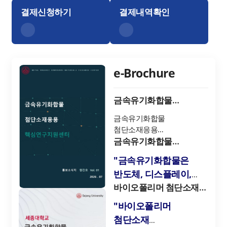
결제신청하기
결제내역확인
e-Brochure
금속유기화합물
첨단소재응용
금속유기화합물
핵심연구지원센터
첨단소재응용
홍보소식지 창간호
핵심연구지원센터
금속유기화합물
홍보소식지 창간호_2026.07
첨단소재응용
"금속유기화합물은
핵심연구지원센터
반도체, 디스플레이,
브로슈어
태양전지, 이차전지 및
바이오폴리머 첨단소재
핵심연구지원센터
촉매 등 전자 및 에너지
"바이오폴리머
산업에서 핵심
첨단소재