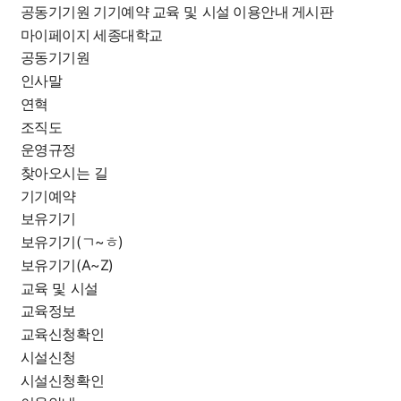
세종대학교 공동기기원
공동기기원
기기예약
교육 및 시설
이용안내
게시판
마이페이지
세종대학교
공동기기원
인사말
연혁
조직도
운영규정
찾아오시는 길
기기예약
보유기기
보유기기(ㄱ~ㅎ)
보유기기(A~Z)
교육 및 시설
교육정보
교육신청확인
시설신청
시설신청확인