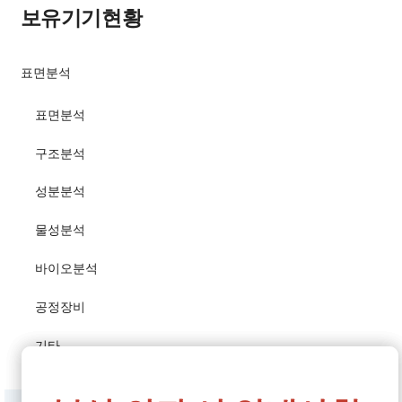
보유기기현황
지속가능한 신기술 기반
산업생태계 조성과 과학
더보기
발전을 선도해 나가고
표면분석
있습니다.
표면분석
*자세한 사항은 첨부파일을
확인해 주시기 바랍니다.
구조분석
성분분석
물성분석
바이오분석
공정장비
기타
♦기기사용료 및 분석서비스료
방학기간 단축근무