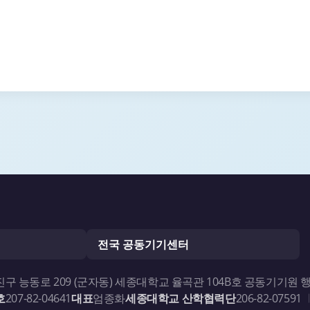
전국 공동기기센터
진구 능동로 209 (군자동) 세종대학교 율곡관 104B호 공동기기원 
호
207-82-04641
대표
엄종화
세종대학교 산학협력단
206-82-07591