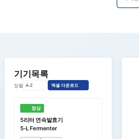
기기목록
정렬
A-Z
엑셀 다운로드
정상
5리터 연속발효기
5-L Fermenter