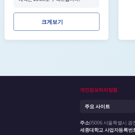
원자력간현미경
Atomic Force Microscope
크게보기
직접사용
분석의뢰
김소은
02-3408-3885
analysis@sejong.ac.kr
수리
예약불가
원자층 증착장비
Atomic layerde position
개인정보처리방침
system
세종대학교 공동기기원
주요 사이트
직접사용
유현정
02-3408-3885
주소
05006 서울특별시 광
yhj919@sejong.ac.kr
세종대학교 사업자등록번