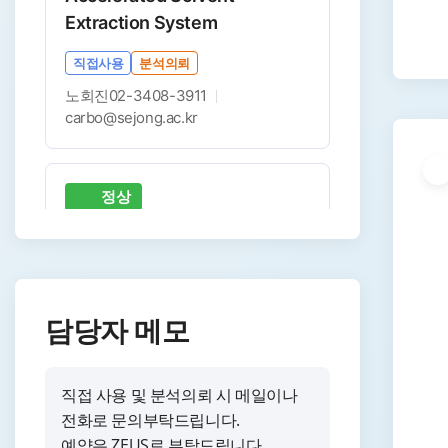
Extraction System
직접사용
분석의뢰
노회진
02-3408-3911
carbo@sejong.ac.kr
정상
혐기챔버
Anaerobic Chamber
직접사용
분석의뢰
담당자 메모
김다희
02-3408-3911
carbo@sejong.ac.kr
직접 사용 및 분석의뢰 시 메일이나
전화로 문의부탁드립니다.
정상
예약은 ZEUS로 부탁드립니다.