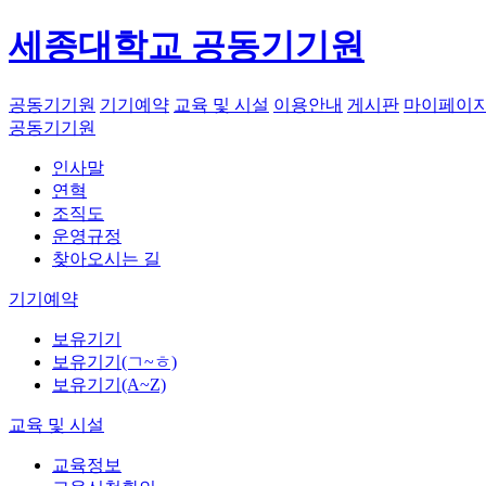
세종대학교 공동기기원
공동기기원
기기예약
교육 및 시설
이용안내
게시판
마이페이
공동기기원
인사말
연혁
조직도
운영규정
찾아오시는 길
기기예약
보유기기
보유기기(ㄱ~ㅎ)
보유기기(A~Z)
교육 및 시설
교육정보