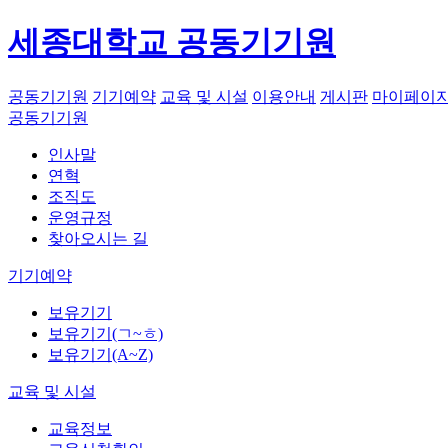
세종대학교 공동기기원
공동기기원
기기예약
교육 및 시설
이용안내
게시판
마이페이
공동기기원
인사말
연혁
조직도
운영규정
찾아오시는 길
기기예약
보유기기
보유기기(ㄱ~ㅎ)
보유기기(A~Z)
교육 및 시설
교육정보