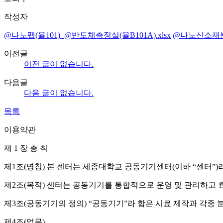
작성자
@나노팹(율101)_@반도체측정실(율B101A).xlsx
@나노신소재분석
이전글
이전 글이 없습니다.
다음글
다음 글이 없습니다.
목록
이용약관
제 1 장 총 칙
제1조(명칭) 본 센터는 세종대학교 공동기기센터(이하 “센터”)라
제2조(목적) 센터는 공동기기를 통합적으로 운영 및 관리하고
제3조(공동기기의 정의) “공동기기”라 함은 시료 제작과 각종
제4조(업무)